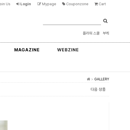
oin Us
Login
Mypage
Couponzone
Cart
플라워 스쿨
부케
MAGAZINE
WEBZINE
>
GALLERY
다음 상품