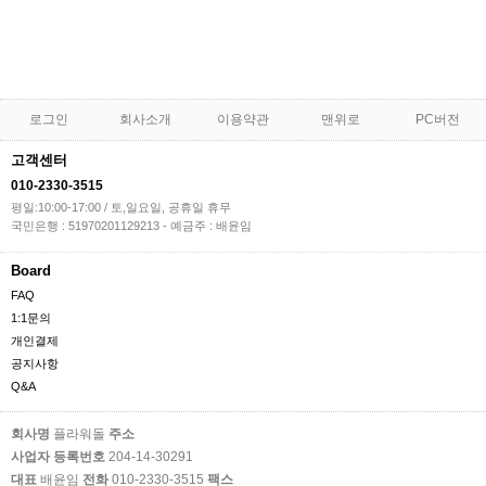
로그인
회사소개
이용약관
맨위로
PC버전
고객센터
010-2330-3515
평일:10:00-17:00 / 토,일요일, 공휴일 휴무
국민은행 : 51970201129213 - 예금주 : 배윤임
Board
FAQ
1:1문의
개인결제
공지사항
Q&A
회사명
플라워돌
주소
사업자 등록번호
204-14-30291
대표
배윤임
전화
010-2330-3515
팩스